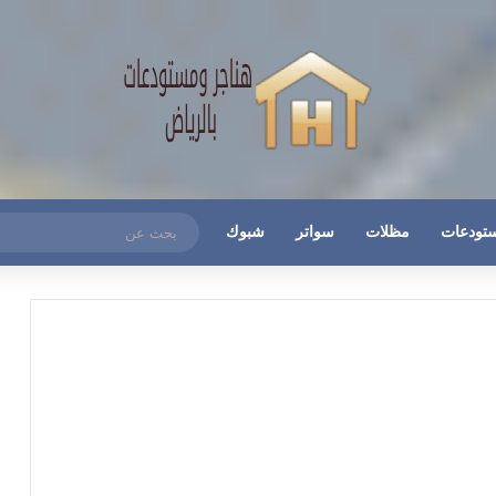
تودعات
مظلات
سواتر
شبوك