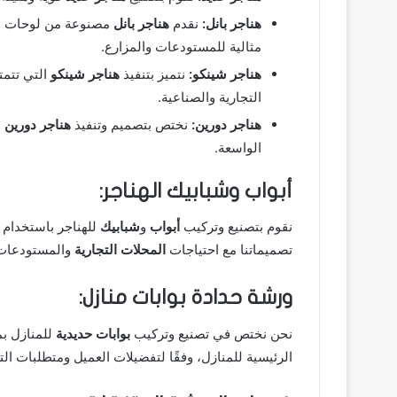
هناجر بانل:
نقدم
هناجر بانل
مصنوعة من لوحات معد
مثالية للمستودعات والمزارع.
هناجر شينكو:
نتميز بتنفيذ
هناجر شينكو
التي تتمت
التجارية والصناعية.
هناجر دورين:
نختص بتصميم وتنفيذ
هناجر دورين
ا
الواسعة.
أبواب وشبابيك الهناجر:
نقوم بتصنيع وتركيب
أبواب
و
شبابيك
للهناجر باستخدام
تصميماتنا مع احتياجات
المحلات التجارية
والمستودعات ا
ورشة حدادة بوابات منازل:
نحن نختص في تصنيع وتركيب
بوابات حديدية
للمنازل بم
الرئيسية للمنازل، وفقًا لتفضيلات العميل ومتطلبات ال