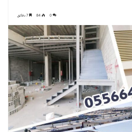
0
84
7 دقائق