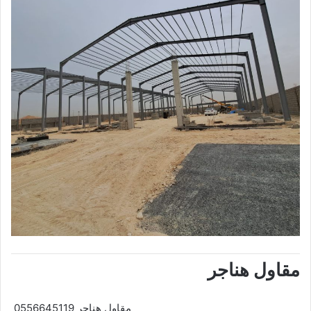
مقاول هناجر
0556645119 مقاول هناجر