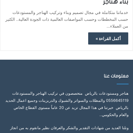
بناء هناجر
خدماتنا متكاملة في مجال تصميم وبناء وتركيب الهناجر والمستودعات
حسب المخططات وحسب المواصفات العالمية ذات الجودة العالية.. الكثير
من العملاء…
أكمل القراءة »
معلومات عنا
هناجر ومستودعات بالرياض متخصصون في تركيب الهناجر والمستودعات
0556645119 والمظلات والسواتر والشبوك والدربزينات وجميع اعمال الحديد
بالرياض خبرتنا في هذا المجال تزيد عن 20 عاماً مستوى القطاع الخاص
والعام والحكومي..
ونلنا العديد من شهادات التقدير والشكر والعرفان نظير مانقوم به من انجاز