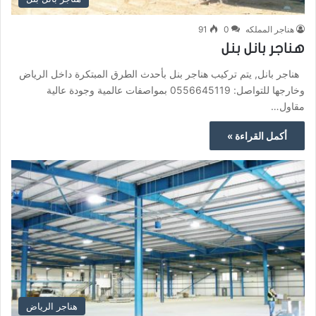
هناجر المملكه
0
91
هناجر بانل بنل
هناجر بانل, يتم تركيب هناجر بنل بأحدث الطرق المبتكرة داخل الرياض
وخارجها للتواصل: 0556645119 بمواصفات عالمية وجودة عالية
مقاول…
أكمل القراءة »
هناجر الرياض