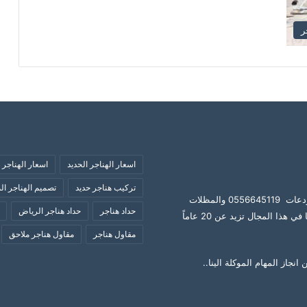
ر
اسعار الهناجر الحديد
اسعار الهناجر ب
تركيب هناجر حديد
تصميم الهناجر الم
هناجر ومستودعات بالرياض متخصصون في تركيب الهناجر والمستودعات 0556645119 والمظلات
حداد هناجر
حداد هناجر الرياض
والسواتر والشبوك والدربزينات وجميع اعمال الحديد بالرياض خبرتنا في هذا المجال تزيد عن 20 عاماً
مقاول هناجر
مقاول هناجر ملاحق
نجاز المهام الموكلة الينا..