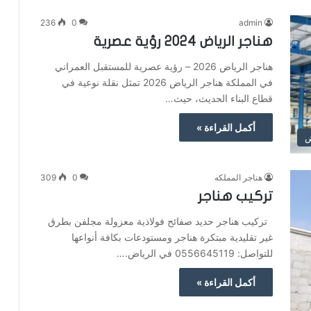
236
0
admin
هناجر الرياض 2024 رؤية عصرية
هناجر الرياض 2026 – رؤية عصرية للمستقبل العمراني
في المملكة هناجر الرياض 2026 تمثل نقلة نوعية في
قطاع البناء الحديث، حيث…
أكمل القراءة »
ض
هناجر المملكه
0
309
تركيب هناجر
تركيب هناجر حديد صفائح فولاذية معزولة مجلفن بطرق
غير تقليدية مبتكرة هناجر ومستودعات بكافة أنواعها
للتواصل: 0556645119 في الرياض.…
أكمل القراءة »