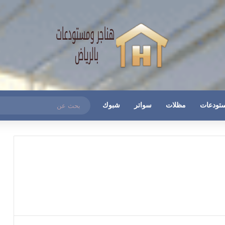
تودعات
مظلات
سواتر
شبوك