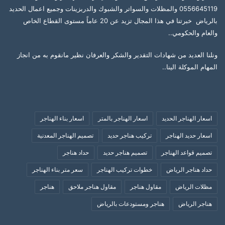
0556645119 والمظلات والسواتر والشبوك والدربزينات وجميع اعمال الحديد
بالرياض خبرتنا في هذا المجال تزيد عن 20 عاماً مستوى القطاع الخاص
والعام والحكومي..
ونلنا العديد من شهادات التقدير والشكر والعرفان نظير مانقوم به من انجاز
المهام الموكلة الينا..
اسعار الهناجر الحديد
اسعار الهناجر بالمتر
اسعار بناء الهناجر
اسعار حديد الهناجر
تركيب هناجر حديد
تصميم الهناجر المعدنية
تصميم قواعد الهناجر
تصميم هناجر حديد
حداد هناجر
حداد هناجر الرياض
خطوات تركيب الهناجر
سعر متر بناء الهناجر
مظلات الرياض
مقاول هناجر
مقاول هناجر ملاحق
هناجر
هناجر الرياض
هناجر ومستودعات بالرياض