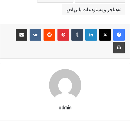
هناجر ومستودعات بالرياض
لينكدإن
‏Tumblr
بينتيريست
‏Reddit
‏VKontakte
مشاركة عبر البريد
طباعة
admin