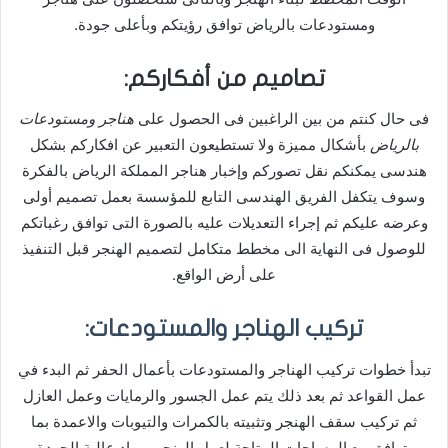
ومستودعات بالرياض توافق رؤيتكم وبأعلى جودة.
تصاميم من أفكاركم:
فى حال كنتم من بين الراغبين فى الحصول على
هناجر ومستودعات
بالرياض
بأشكال مميزة ولا تستطيعون التعبير عن افكاركم بشكل
هندسى يمكنكم نقل تصوركم وإخبار هناجر المملكة الرياض بالفكرة
وسوف يتكفل الفريق الهندسى التابع للمؤسسة بعمل تصميم أولى
وعرضه عليكم ثم إجراء التعديلات عليه بالصورة التى توافق رغباتكم
للوصول فى النهاية الى مخطط متكامل لتصميم الهنجر قبل التنفيذ
على أرض الواقع.
تركيب الهناجر والمستودعات:
تبدأ خطوات تركيب الهناجر والمستودعات بأعمال الحفر ثم البدء في
عمل القواعد ثم بعد ذلك يتم عمل الجسور والرمايات وعمل العازل
ثم تركيب سقف الهنجر وتثبيته بالكمرات والتيوبات والاعمدة بما
يتوافق مع المساحات المتاحة لعمل الهنجر بمواد عالية الجودة