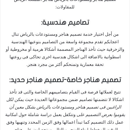
للمقاولات:
تصاميم هندسية:
من أجل اختيار خدمة تصميم هناجر ومستودعات بالرياض تنال
اعجابكم تقدم مجموعة واسعة من التصاميم بنوعيها الهندسية
والزخرفية حيث تأخذ الهناجر المصممة أشكالا هرمية أو مخروطية أو
اسطوانية بالاضافة الى اشكال هندسية اخرى تحاكى فى روعتها
تحفة معمارية وتمنحكم أكثر من مجرد هنجر.
تصميم هناجر خاصة-تصميم هناجر حديد:
تتيح لعملائها فرصة فى القيام بتصاميمهم الخاصة والتى قد تأخذ
اشكالا لا تتضمنها تصاميم ضمن مجموعاتها العديدة حيث
يمكن لكل
الراغبين فى تصميم هناجر ومستودعات بالرياض بشكل معين أن
يقوموا بعرض التصميم على
وتتكفل بعمل دراسة شاملة حول امكانية
عمل ذلك التصميم كما تبدأ اعمالها وفق الزمن المحدد وتنهيها وفق
الوقت المخطط لبناء الهنجر وبالتالى ستحصلون على هناجر